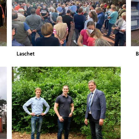
Laschet
B