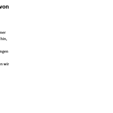
 von
hmer
 hin,
ingen
en wir