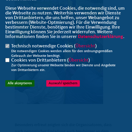
Diese Webseite verwendet Cookies, die notwendig sind, um
die Webseite zu nutzen. Weiterhin verwenden wir Dienste
von Drittanbietern, die uns helfen, unser Webangebot zu
verbessern (Website-Optmierung). Für die Verwendung
bestimmter Dienste, benötigen wir Ihre Einwilligung. Ihre
Einwilligung können Sie jederzeit widerrufen. Weitere
Informationen finden Sie in unserer
Datenschutzerklärung
.
Technisch notwendige Cookies (
Übersicht
)
Die notwendigen Cookies werden allein für den ordnungsgemäßen
Gebrauch der Webseite benötigt.
Cookies von Drittanbietern (
Übersicht
)
Zur Optimierung unserer Webseite binden wir Dienste und Angebote
von Drittanbietern ein.
Alle akzeptieren
Auswahl speichern
Besonders erfreut zeigten sich die Organisatoren, dass
nach persönlicher Einladung auch Neubürger an dem